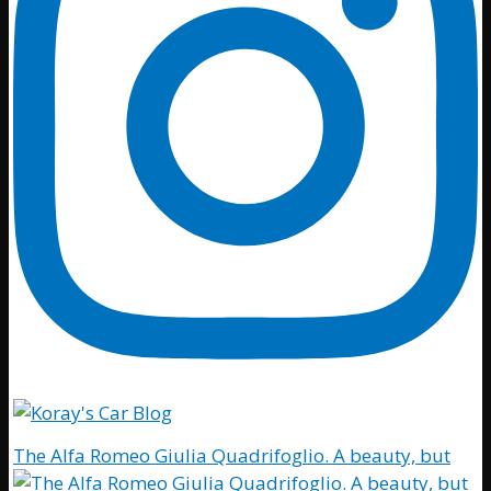
The Alfa Romeo Giulia Quadrifoglio. A beauty, but