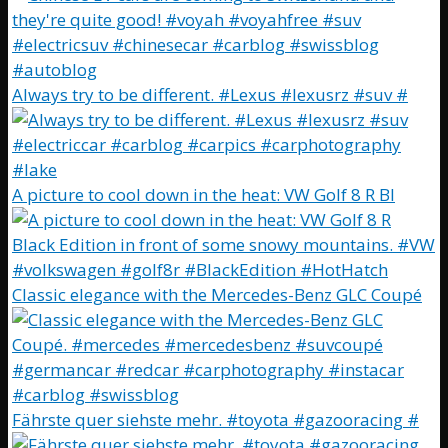
Always try to be different. #Lexus #lexusrz #suv #
A picture to cool down in the heat: VW Golf 8 R Bl
Classic elegance with the Mercedes-Benz GLC Coupé
Fährste quer siehste mehr. #toyota #gazooracing #