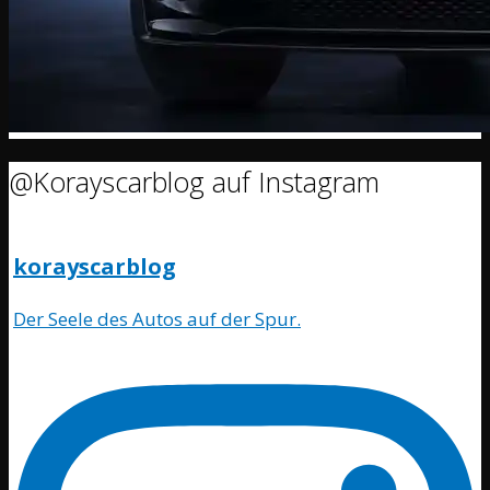
@Korayscarblog auf Instagram
korayscarblog
Der Seele des Autos auf der Spur.