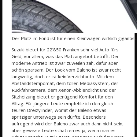
Der Platz im Fond ist für einen Kleinwagen wirklich gigantisc
Suzuki bietet für 22’850 Franken sehr viel Auto fürs
Geld, vor allem, was das Platzangebot betrifft. Der
moderne Antrieb ist zwar zuweilen zäh, dafür aber
schön sparsam. Der Look vom Baleno ist zwar recht
langweilig, doch er ist kein Verzichtauto. Mit dem
Abstandstempomat, dem tollen Mediasystem, der
Rückfahrkamera, dem Xenon-Abblendlicht und der
Sitzheizung bietet er genügend Komfort für den
Alltag. Für jüngere Leute empfehle ich den gleich
teuren Dreizylinder, womit der Baleno etwas
spritziger unterwegs sein dürfte. Besonders
aufregend wird der Baleno zwar auch dann nicht sein,
aber gewisse Leute schätzen es ja, wenn man es
ruhiger angeht. Suzuki zeigt, dass man auch für wenig