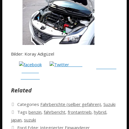
Bilder: Koray Adigüzel
Tweet
Follow me
Share on
Facebook
Related
Categories
Fahrberichte (selber gefahren)
,
Suzuki
Tags
benzin
,
fahrbericht
,
frontantrieb
,
hybrid
,
japan
,
suzuki
Ford Edge: Integrierter Einwanderer