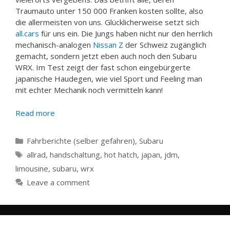
Traumauto unter 150 000 Franken kosten sollte, also
die allermeisten von uns. Glücklicherweise setzt sich
all.cars
für uns ein. Die Jungs haben nicht nur den herrlich
mechanisch-analogen
Nissan Z
der Schweiz zugänglich
gemacht, sondern jetzt eben auch noch den Subaru
WRX. Im Test zeigt der fast schon eingebürgerte
japanische Haudegen, wie viel Sport und Feeling man
mit echter Mechanik noch vermitteln kann!
Read more
Categories
Fahrberichte (selber gefahren)
,
Subaru
Tags
allrad
,
handschaltung
,
hot hatch
,
japan
,
jdm
,
limousine
,
subaru
,
wrx
Leave a comment