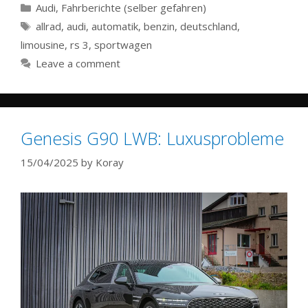
Categories
Audi
,
Fahrberichte (selber gefahren)
Tags
allrad
,
audi
,
automatik
,
benzin
,
deutschland
,
limousine
,
rs 3
,
sportwagen
Leave a comment
Genesis G90 LWB: Luxusprobleme
15/04/2025
by
Koray