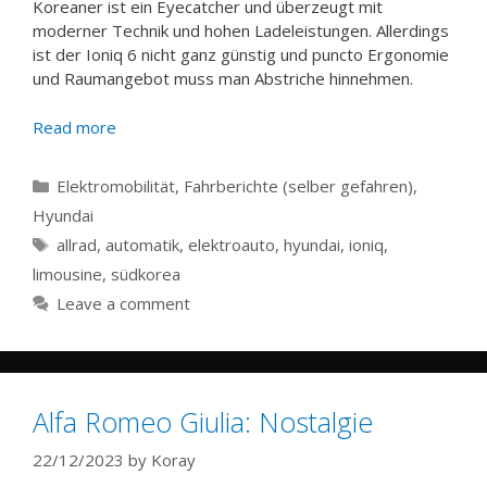
Koreaner ist ein Eyecatcher und überzeugt mit
moderner Technik und hohen Ladeleistungen. Allerdings
ist der Ioniq 6 nicht ganz günstig und puncto Ergonomie
und Raumangebot muss man Abstriche hinnehmen.
Read more
Categories
Elektromobilität
,
Fahrberichte (selber gefahren)
,
Hyundai
Tags
allrad
,
automatik
,
elektroauto
,
hyundai
,
ioniq
,
limousine
,
südkorea
Leave a comment
Alfa Romeo Giulia: Nostalgie
22/12/2023
by
Koray