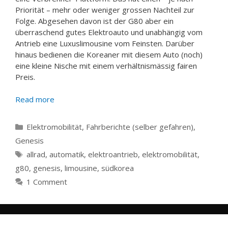
Priorität – mehr oder weniger grossen Nachteil zur
Folge. Abgesehen davon ist der G80 aber ein
überraschend gutes Elektroauto und unabhängig vom
Antrieb eine Luxuslimousine vom Feinsten. Darüber
hinaus bedienen die Koreaner mit diesem Auto (noch)
eine kleine Nische mit einem verhältnismässig fairen
Preis.
Read more
Categories
Elektromobilität
,
Fahrberichte (selber gefahren)
,
Genesis
Tags
allrad
,
automatik
,
elektroantrieb
,
elektromobilität
,
g80
,
genesis
,
limousine
,
südkorea
1 Comment