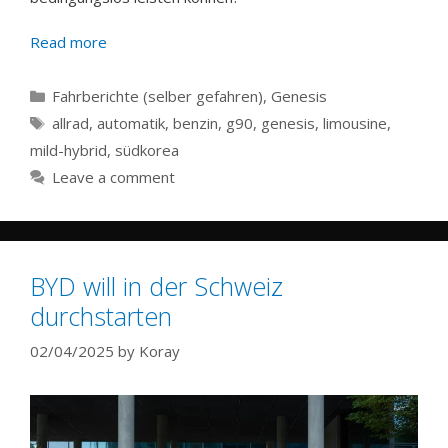
Read more
Categories
Fahrberichte (selber gefahren)
,
Genesis
Tags
allrad
,
automatik
,
benzin
,
g90
,
genesis
,
limousine
,
mild-hybrid
,
südkorea
Leave a comment
BYD will in der Schweiz
durchstarten
02/04/2025
by
Koray