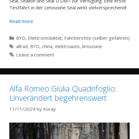
Seal, Sealion und Seal U DM-i zur Verfügung. Eine erste
Testfahrt in der Limousine Seal wirkt vielversprechend!
Read more
Categories
BYD
,
Elektromobilität
,
Fahrberichte (selber gefahren)
Tags
allrad
,
BYD
,
china
,
elektroauto
,
limousine
Leave a comment
Alfa Romeo Giulia Quadrifoglio:
Unverändert begehrenswert
11/11/2024
by
Koray