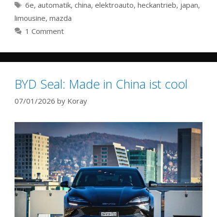
Tags
6e
,
automatik
,
china
,
elektroauto
,
heckantrieb
,
japan
,
limousine
,
mazda
1 Comment
BYD Seal: Made in China ist cool
07/01/2026
by
Koray