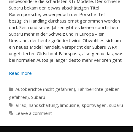
insbesondere die schärfsten STi-Modelle. Der schnelle
Subaru bekam den etwas abschätzigen Titel
Bauernporsche, wobei jedoch der Porsche-Teil
bezüglich Handling durchaus ernst genommen werden
darf. Seit rund sechs Jahren gibt es keinen sportlichen
Subaru mehr in der Schweiz und in Europa – ein
Umstand, der heute geändert wird. Obwohl es sich um
ein neues Modell handelt, verspricht der Subaru WRX
ungefilterten Oldschool-Fahrspass, also genau das, was
bei normalen Autos je länger desto mehr verloren geht!
Read more
Categories
Autoberichte (nicht gefahren)
,
Fahrberichte (selber
gefahren)
,
Subaru
Tags
allrad
,
handschaltung
,
limousine
,
sportwagen
,
subaru
Leave a comment