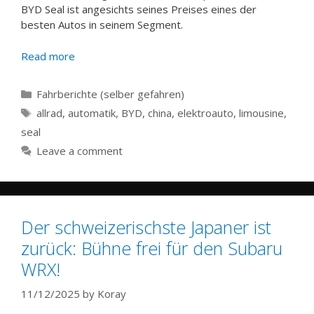
BYD Seal ist angesichts seines Preises eines der
besten Autos in seinem Segment.
Read more
Categories
Fahrberichte (selber gefahren)
Tags
allrad
,
automatik
,
BYD
,
china
,
elektroauto
,
limousine
,
seal
Leave a comment
Der schweizerischste Japaner ist
zurück: Bühne frei für den Subaru
WRX!
11/12/2025
by
Koray