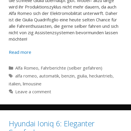
die schnelle Giulia überhaupt gibt. Wobei– allzu lange
wird ihr Produktionszyklus nicht mehr dauern, da auch
Alfa Romeo sich der Elektromobilität unterwirft. Daher
ist die Giulia Quadrifoglio eine heute selten Chance für
alle Fahrenthusiasten, die gerne selber fahren und sich
nicht von zig Assistenzsystemen bevormunden lassen
möchten!
Read more
Categories
Alfa Romeo
,
Fahrberichte (selber gefahren)
Tags
alfa romeo
,
automatik
,
benzin
,
giulia
,
heckantrieb
,
italien
,
limousine
Leave a comment
Hyundai Ioniq 6: Eleganter