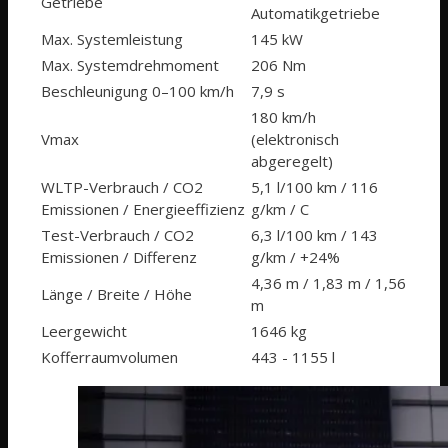
Getriebe
Automatikgetriebe
Max. Systemleistung
145 kW
Max. Systemdrehmoment
206 Nm
Beschleu­nigung 0–100 km/h
7,9 s
180 km/h
Vmax
(elektronisch
abgeregelt)
WLTP-Verbrauch / CO2
5,1 l/100 km / 116
Emissionen / Energieeffizienz
g/km / C
Test-Verbrauch / CO2
6,3 l/100 km / 143
Emissionen / Differenz
g/km / +24%
4,36 m / 1,83 m / 1,56
Länge / Breite / Höhe
m
Leergewicht
1646 kg
Kofferraumvolumen
443 - 1155 l