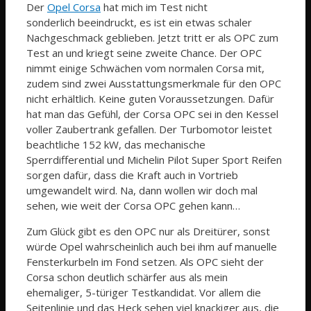
Der
Opel Corsa
hat mich im Test nicht
sonderlich beeindruckt, es ist ein etwas schaler
Nachgeschmack geblieben. Jetzt tritt er als OPC zum
Test an und kriegt seine zweite Chance. Der OPC
nimmt einige Schwächen vom normalen Corsa mit,
zudem sind zwei Ausstattungsmerkmale für den OPC
nicht erhältlich. Keine guten Voraussetzungen. Dafür
hat man das Gefühl, der Corsa OPC sei in den Kessel
voller Zaubertrank gefallen. Der Turbomotor leistet
beachtliche 152 kW, das mechanische
Sperrdifferential und Michelin Pilot Super Sport Reifen
sorgen dafür, dass die Kraft auch in Vortrieb
umgewandelt wird. Na, dann wollen wir doch mal
sehen, wie weit der Corsa OPC gehen kann…
Zum Glück gibt es den OPC nur als Dreitürer, sonst
würde Opel wahrscheinlich auch bei ihm auf manuelle
Fensterkurbeln im Fond setzen. Als OPC sieht der
Corsa schon deutlich schärfer aus als mein
ehemaliger, 5-türiger Testkandidat. Vor allem die
Seitenlinie und das Heck sehen viel knackiger aus, die