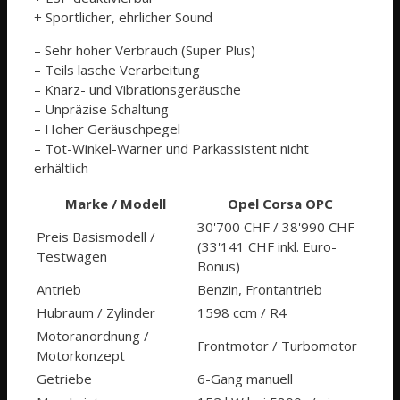
+ Sportlicher, ehrlicher Sound
– Sehr hoher Verbrauch (Super Plus)
– Teils lasche Verarbeitung
– Knarz- und Vibrationsgeräusche
– Unpräzise Schaltung
– Hoher Geräuschpegel
– Tot-Winkel-Warner und Parkassistent nicht
erhältlich
Marke / Modell
Opel Corsa OPC
30'700 CHF / 38'990 CHF
Preis Basis­modell /
(33'141 CHF inkl. Euro-
Testwagen
Bonus)
Antrieb
Benzin, Frontantrieb
Hubraum / Zylinder
1598 ccm / R4
Motoranordnung /
Frontmotor / Turbomotor
Motorkonzept
Getriebe
6-Gang manuell