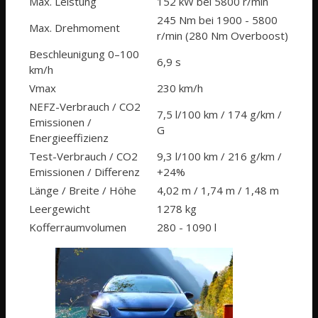
Max. Leistung
152 kW bei 5800 r/min
245 Nm bei 1900 - 5800
Max. Drehmoment
r/min (280 Nm Overboost)
Beschleu­nigung 0–100
6,9 s
km/h
Vmax
230 km/h
NEFZ-Verbrauch / CO2
7,5 l/100 km / 174 g/km /
Emissionen /
G
Energieeffizienz
Test-Verbrauch / CO2
9,3 l/100 km / 216 g/km /
Emissionen / Differenz
+24%
Länge / Breite / Höhe
4,02 m / 1,74 m / 1,48 m
Leergewicht
1278 kg
Koffer­raum­volumen
280 - 1090 l