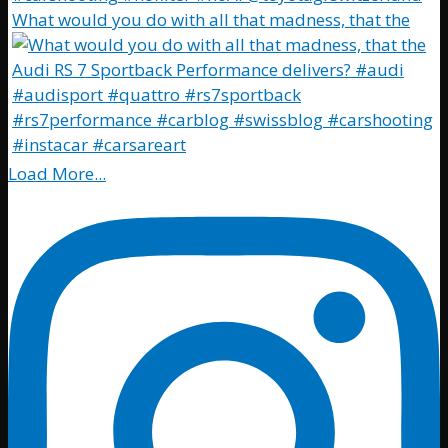
What would you do with all that madness, that the
Load More...