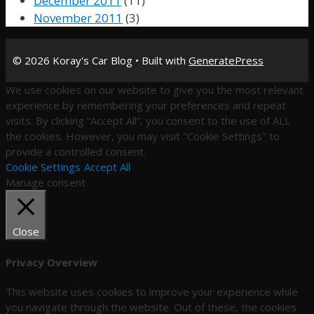
December 2011
(11)
November 2011
(3)
© 2026 Koray's Car Blog
• Built with
GeneratePress
We use cookies on our website to give you the most relevant
experience by remembering your preferences and repeat
visits. By clicking “Accept All”, you consent to the use of ALL
the cookies. However, you may visit "Cookie Settings" to
provide a controlled consent.
Cookie Settings
Accept All
Manage consent
Close
Privacy Overview
This website uses cookies to improve your experience while
you navigate through the website. Out of these, the cookies