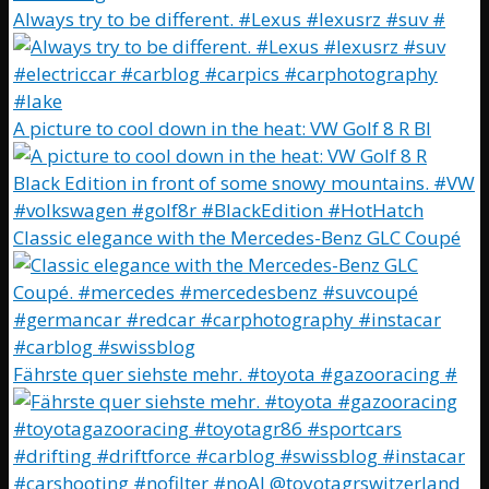
Always try to be different. #Lexus #lexusrz #suv #
A picture to cool down in the heat: VW Golf 8 R Bl
Classic elegance with the Mercedes-Benz GLC Coupé
Fährste quer siehste mehr. #toyota #gazooracing #