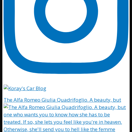
The Alfa Romeo Giulia Quadrifoglio. A beauty, but