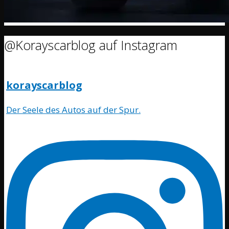
@Korayscarblog auf Instagram
korayscarblog
Der Seele des Autos auf der Spur.