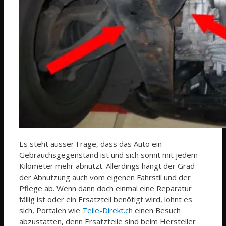
Es steht ausser Frage, dass das Auto ein
Gebrauchsgegenstand ist und sich somit mit jedem
Kilometer mehr abnutzt. Allerdings hängt der Grad
der Abnutzung auch vom eigenen Fahrstil und der
Pflege ab. Wenn dann doch einmal eine Reparatur
fällig ist oder ein Ersatzteil benötigt wird, lohnt es
sich, Portalen wie
Teile-Direkt.ch
einen Besuch
abzustatten, denn Ersatzteile sind beim Hersteller