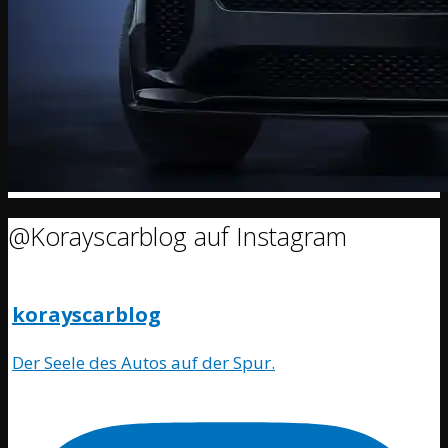
@Korayscarblog auf Instagram
korayscarblog
Der Seele des Autos auf der Spur.