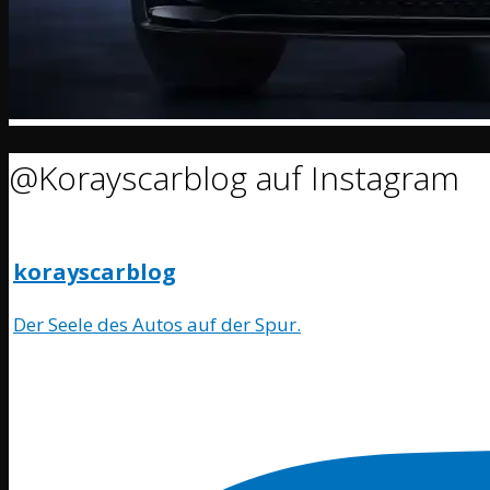
@Korayscarblog auf Instagram
korayscarblog
Der Seele des Autos auf der Spur.