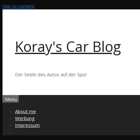
Skip to content
Koray's Car Blog
Der Seele des Autos auf der Spur
Menu
About me
Werbung
Impressum