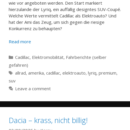
wie vor angeboten werden. Den Start markiert
hierzulande der Lyriq, ein auffällig designtes SUV-Coupé.
Welche Werte vermittelt Cadillac als Elektroauto? Und
hat der Ami das Zeug, um sich gegen die riesige
Konkurrenz zu behaupten?
Read more
Categories
Cadillac
,
Elektromobilität
,
Fahrberichte (selber
gefahren)
Tags
allrad
,
amerika
,
cadillac
,
elektroauto
,
lyriq
,
premium
,
suv
Leave a comment
Dacia – krass, nicht billig!