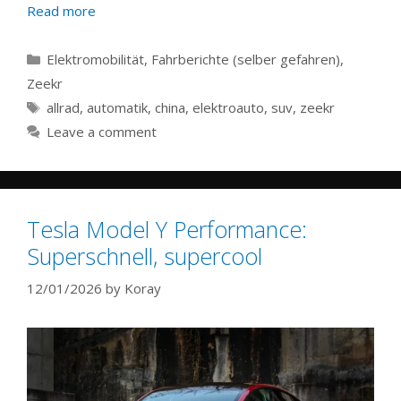
Read more
Categories
Elektromobilität
,
Fahrberichte (selber gefahren)
,
Zeekr
Tags
allrad
,
automatik
,
china
,
elektroauto
,
suv
,
zeekr
Leave a comment
Tesla Model Y Performance:
Superschnell, supercool
12/01/2026
by
Koray