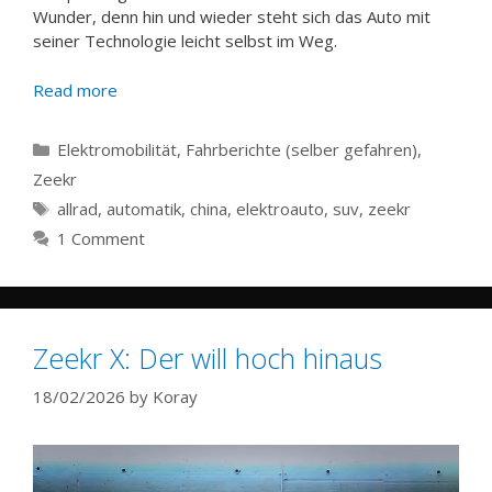
Wunder, denn hin und wieder steht sich das Auto mit
seiner Technologie leicht selbst im Weg.
Read more
Categories
Elektromobilität
,
Fahrberichte (selber gefahren)
,
Zeekr
Tags
allrad
,
automatik
,
china
,
elektroauto
,
suv
,
zeekr
1 Comment
Zeekr X: Der will hoch hinaus
18/02/2026
by
Koray