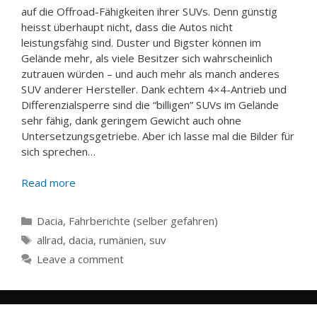
auf die Offroad-Fähigkeiten ihrer SUVs. Denn günstig
heisst überhaupt nicht, dass die Autos nicht
leistungsfähig sind. Duster und Bigster können im
Gelände mehr, als viele Besitzer sich wahrscheinlich
zutrauen würden – und auch mehr als manch anderes
SUV anderer Hersteller. Dank echtem 4×4-Antrieb und
Differenzialsperre sind die “billigen” SUVs im Gelände
sehr fähig, dank geringem Gewicht auch ohne
Untersetzungsgetriebe. Aber ich lasse mal die Bilder für
sich sprechen…
Read more
Categories
Dacia
,
Fahrberichte (selber gefahren)
Tags
allrad
,
dacia
,
rumänien
,
suv
Leave a comment