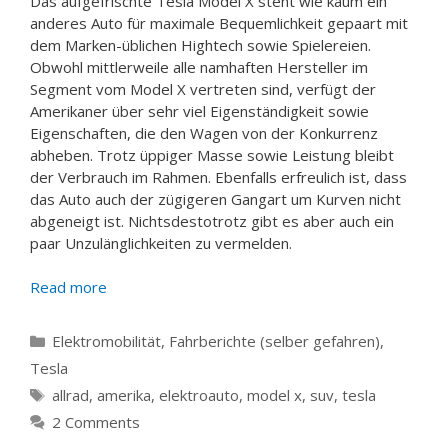
Das aufgefrischte Tesla Model X steht wie kaum ein
anderes Auto für maximale Bequemlichkeit gepaart mit
dem Marken-üblichen Hightech sowie Spielereien.
Obwohl mittlerweile alle namhaften Hersteller im
Segment vom Model X vertreten sind, verfügt der
Amerikaner über sehr viel Eigenständigkeit sowie
Eigenschaften, die den Wagen von der Konkurrenz
abheben. Trotz üppiger Masse sowie Leistung bleibt
der Verbrauch im Rahmen. Ebenfalls erfreulich ist, dass
das Auto auch der zügigeren Gangart um Kurven nicht
abgeneigt ist. Nichtsdestotrotz gibt es aber auch ein
paar Unzulänglichkeiten zu vermelden.
Read more
Categories
Elektromobilität
,
Fahrberichte (selber gefahren)
,
Tesla
Tags
allrad
,
amerika
,
elektroauto
,
model x
,
suv
,
tesla
2 Comments