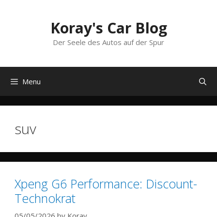
Skip
to
Koray's Car Blog
content
Der Seele des Autos auf der Spur
Menu
suv
Xpeng G6 Performance: Discount-
Technokrat
05/05/2026
by
Koray