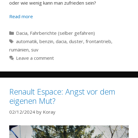
oder wie wenig kann man zufrieden sein?
Read more
Categories
Dacia
,
Fahrberichte (selber gefahren)
Tags
automatik
,
benzin
,
dacia
,
duster
,
frontantrieb
,
rumänien
,
suv
Leave a comment
Renault Espace: Angst vor dem
eigenen Mut?
02/12/2024
by
Koray