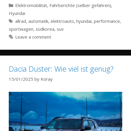
Categories
Elektromobilität
,
Fahrberichte (selber gefahren)
,
Hyundai
Tags
allrad
,
automatik
,
elektroauto
,
hyundai
,
performance
,
sportwagen
,
südkorea
,
suv
Leave a comment
Dacia Duster: Wie viel ist genug?
15/01/2025
by
Koray