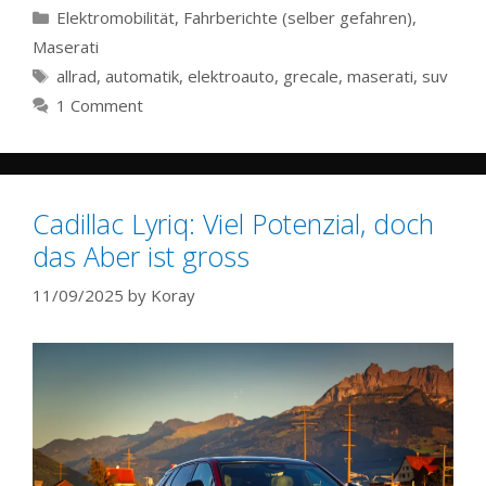
Categories
Elektromobilität
,
Fahrberichte (selber gefahren)
,
Maserati
Tags
allrad
,
automatik
,
elektroauto
,
grecale
,
maserati
,
suv
1 Comment
Cadillac Lyriq: Viel Potenzial, doch
das Aber ist gross
11/09/2025
by
Koray