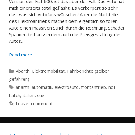
Version des Fiat 600, ist das aber der Fall. Das Auto hat
mich einerseits total geflasht. Es verkörpert so sehr
das, was sich Autofans wünschen! Aber die Nachteile
des Elektroantriebs machen dem eigentlich so tollen
Auto einen massiven Strich durch die Rechnung. Schade!
Spannend ist ausserdem auch die Preisgestaltung des
Autos…
Read more
Categories
Abarth
,
Elektromobilität
,
Fahrberichte (selber
gefahren)
Tags
abarth
,
automatik
,
elektroauto
,
frontantrieb
,
hot
hatch
,
italien
,
suv
Leave a comment