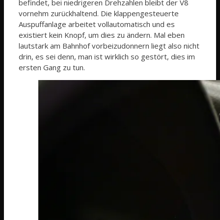
befindet, bei niedrigeren Drehzahlen bleibt der V8
vornehm zurückhaltend. Die klappengesteuerte
Auspuffanlage arbeitet vollautomatisch und es
existiert kein Knopf, um dies zu ändern. Mal eben
lautstark am Bahnhof vorbeizudonnern liegt also nicht
drin, es sei denn, man ist wirklich so gestört, dies im
ersten Gang zu tun.