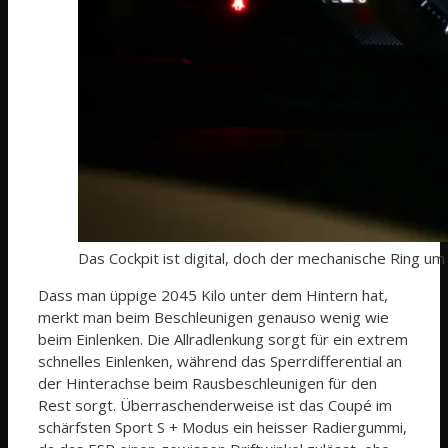
Das Cockpit ist digital, doch der mechanische Ring u
Dass man üppige 2045 Kilo unter dem Hintern hat,
merkt man beim Beschleunigen genauso wenig wie
beim Einlenken. Die Allradlenkung sorgt für ein extrem
schnelles Einlenken, während das Sperrdifferential an
der Hinterachse beim Rausbeschleunigen für den
Rest sorgt. Überraschenderweise ist das Coupé im
schärfsten Sport S + Modus ein heisser Radiergummi,