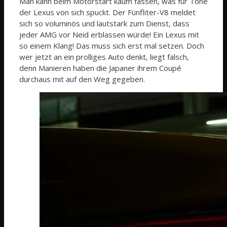
Man kann beim Motorstart kaum fassen, was für Töne
der Lexus von sich spuckt. Der Fünfliter-V8 meldet
sich so voluminös und lautstark zum Dienst, dass
jeder AMG vor Neid erblassen würde! Ein Lexus mit
so einem Klang! Das muss sich erst mal setzen. Doch
wer jetzt an ein prolliges Auto denkt, liegt falsch,
denn Manieren haben die Japaner ihrem Coupé
durchaus mit auf den Weg gegeben.