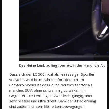
Das kleine Lenkrad liegt perfekt in der Hand, die Alu-
Dass sich der LC 500 nicht als reinrassiger Sportler
versteht, wird beim Fahrkomfort deutlich. Im
Comfort-Modus ist das Coupé deutlich sanfter als
manches SUV, ohne schwammig zu wirken. Im
Gegenteil: Die Lenkung ist zwar leichtgängig, aber
sehr präzise und ultra direkt. Dank der Allradlenkung
sind zudem nur sehr kleine Lenkbewegungen