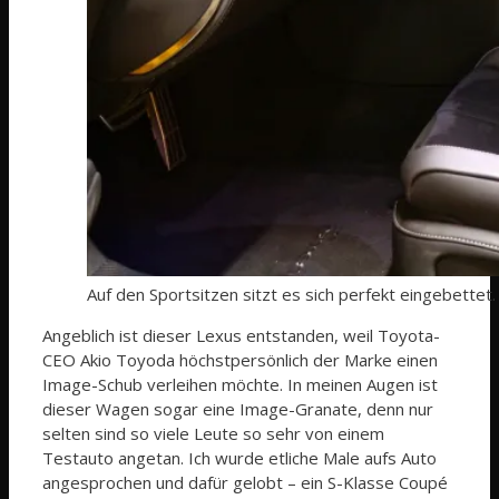
Auf den Sportsitzen sitzt es sich perfekt eingebettet.
Angeblich ist dieser Lexus entstanden, weil Toyota-
CEO Akio Toyoda höchstpersönlich der Marke einen
Image-Schub verleihen möchte. In meinen Augen ist
dieser Wagen sogar eine Image-Granate, denn nur
selten sind so viele Leute so sehr von einem
Testauto angetan. Ich wurde etliche Male aufs Auto
angesprochen und dafür gelobt – ein S-Klasse Coupé