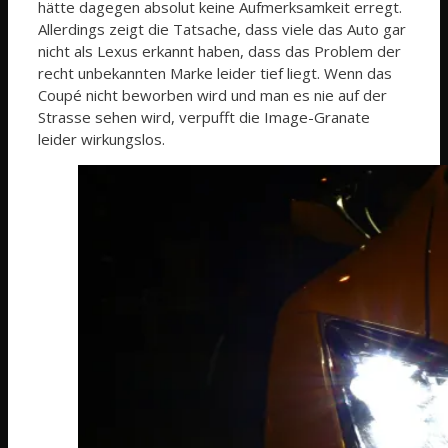
hätte dagegen absolut keine Aufmerksamkeit erregt.
Allerdings zeigt die Tatsache, dass viele das Auto gar
nicht als Lexus erkannt haben, dass das Problem der
recht unbekannten Marke leider tief liegt. Wenn das
Coupé nicht beworben wird und man es nie auf der
Strasse sehen wird, verpufft die Image-Granate
leider wirkungslos.