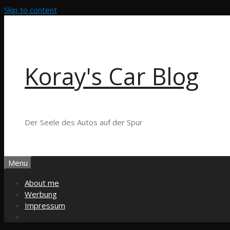
Skip to content
Koray's Car Blog
Der Seele des Autos auf der Spur
Menu
About me
Werbung
Impressum