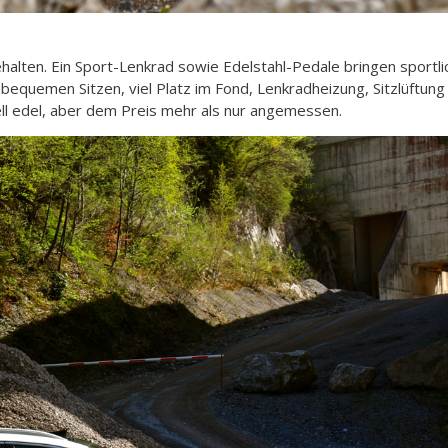
lten. Ein Sport-Lenkrad sowie Edelstahl-Pedale bringen sportliche
bequemen Sitzen, viel Platz im Fond, Lenkradheizung, Sitzlüftun
iell edel, aber dem Preis mehr als nur angemessen.