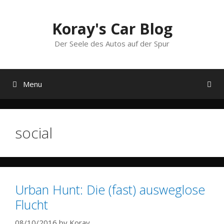
Skip
to
Koray's Car Blog
content
Der Seele des Autos auf der Spur
Menu
social
Urban Hunt: Die (fast) ausweglose
Flucht
08/10/2016
by
Koray