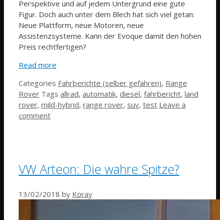
Perspektive und auf jedem Untergrund eine gute
Figur. Doch auch unter dem Blech hat sich viel getan:
Neue Plattform, neue Motoren, neue
Assistenzsysteme. Kann der Evoque damit den hohen
Preis rechtfertigen?
Read more
Categories
Fahrberichte (selber gefahren)
,
Range
Rover
Tags
allrad
,
automatik
,
diesel
,
fahrbericht
,
land
rover
,
mild-hybrid
,
range rover
,
suv
,
test
Leave a
comment
VW Arteon: Die wahre Spitze?
13/02/2018
by
Koray