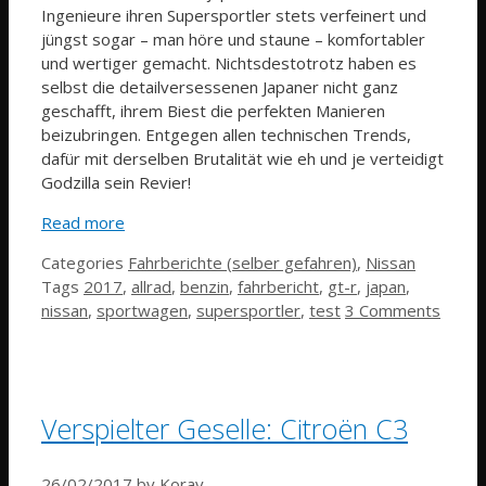
Ingenieure ihren Supersportler stets verfeinert und
jüngst sogar – man höre und staune – komfortabler
und wertiger gemacht. Nichtsdestotrotz haben es
selbst die detailversessenen Japaner nicht ganz
geschafft, ihrem Biest die perfekten Manieren
beizubringen. Entgegen allen technischen Trends,
dafür mit derselben Brutalität wie eh und je verteidigt
Godzilla sein Revier!
Read more
Categories
Fahrberichte (selber gefahren)
,
Nissan
Tags
2017
,
allrad
,
benzin
,
fahrbericht
,
gt-r
,
japan
,
nissan
,
sportwagen
,
supersportler
,
test
3 Comments
Verspielter Geselle: Citroën C3
26/02/2017
by
Koray