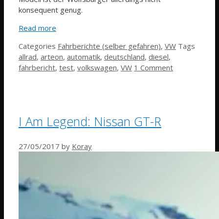
konsequent genug.
Read more
Categories
Fahrberichte (selber gefahren)
,
VW
Tags
allrad
,
arteon
,
automatik
,
deutschland
,
diesel
,
fahrbericht
,
test
,
volkswagen
,
VW
1 Comment
I Am Legend: Nissan GT-R
27/05/2017
by
Koray