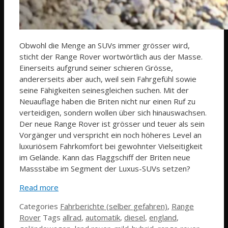
Obwohl die Menge an SUVs immer grösser wird,
sticht der Range Rover wortwörtlich aus der Masse.
Einerseits aufgrund seiner schieren Grösse,
andererseits aber auch, weil sein Fahrgefühl sowie
seine Fähigkeiten seinesgleichen suchen. Mit der
Neuauflage haben die Briten nicht nur einen Ruf zu
verteidigen, sondern wollen über sich hinauswachsen.
Der neue Range Rover ist grösser und teuer als sein
Vorgänger und verspricht ein noch höheres Level an
luxuriösem Fahrkomfort bei gewohnter Vielseitigkeit
im Gelände. Kann das Flaggschiff der Briten neue
Massstäbe im Segment der Luxus-SUVs setzen?
Read more
Categories
Fahrberichte (selber gefahren)
,
Range
Rover
Tags
allrad
,
automatik
,
diesel
,
england
,