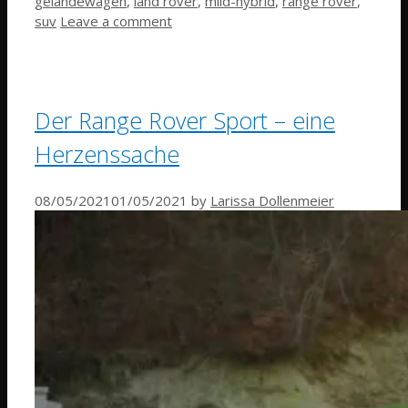
geländewagen
,
land rover
,
mild-hybrid
,
range rover
,
suv
Leave a comment
Der Range Rover Sport – eine
Herzenssache
08/05/2021
01/05/2021
by
Larissa Dollenmeier