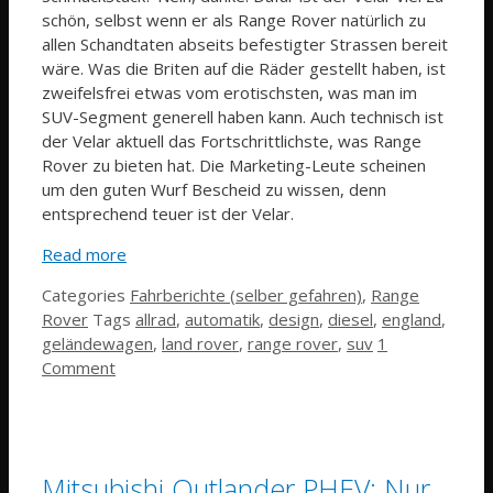
schön, selbst wenn er als Range Rover natürlich zu
allen Schandtaten abseits befestigter Strassen bereit
wäre. Was die Briten auf die Räder gestellt haben, ist
zweifelsfrei etwas vom erotischsten, was man im
SUV-Segment generell haben kann. Auch technisch ist
der Velar aktuell das Fortschrittlichste, was Range
Rover zu bieten hat. Die Marketing-Leute scheinen
um den guten Wurf Bescheid zu wissen, denn
entsprechend teuer ist der Velar.
Read more
Categories
Fahrberichte (selber gefahren)
,
Range
Rover
Tags
allrad
,
automatik
,
design
,
diesel
,
england
,
geländewagen
,
land rover
,
range rover
,
suv
1
Comment
Mitsubishi Outlander PHEV: Nur