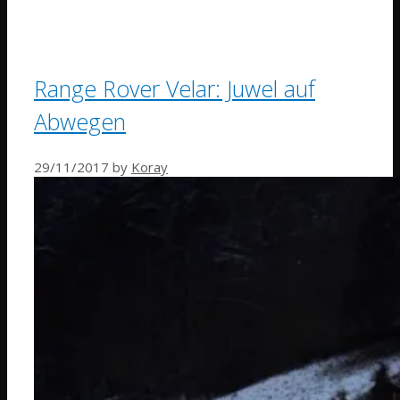
Range Rover Velar: Juwel auf
Abwegen
29/11/2017
by
Koray