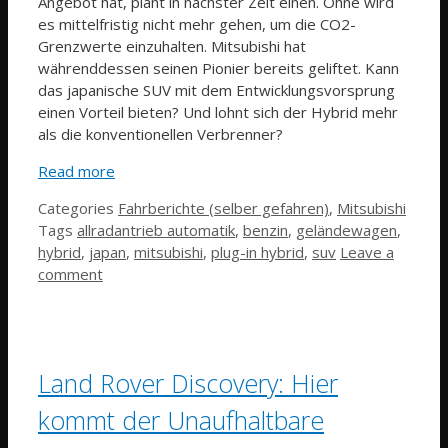
Angebot hat, plant in nächster Zeit einen. Ohne wird
es mittelfristig nicht mehr gehen, um die CO2-
Grenzwerte einzuhalten. Mitsubishi hat
währenddessen seinen Pionier bereits geliftet. Kann
das japanische SUV mit dem Entwicklungsvorsprung
einen Vorteil bieten? Und lohnt sich der Hybrid mehr
als die konventionellen Verbrenner?
Read more
Categories
Fahrberichte (selber gefahren)
,
Mitsubishi
Tags
allradantrieb automatik
,
benzin
,
geländewagen
,
hybrid
,
japan
,
mitsubishi
,
plug-in hybrid
,
suv
Leave a
comment
Land Rover Discovery: Hier
kommt der Unaufhaltbare