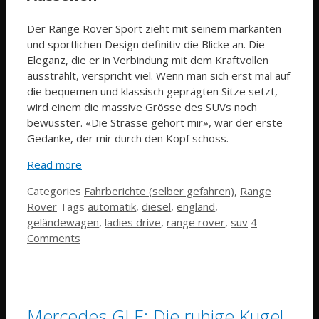
Der Range Rover Sport zieht mit seinem markanten
und sportlichen Design definitiv die Blicke an. Die
Eleganz, die er in Verbindung mit dem Kraftvollen
ausstrahlt, verspricht viel. Wenn man sich erst mal auf
die bequemen und klassisch geprägten Sitze setzt,
wird einem die massive Grösse des SUVs noch
bewusster. «Die Strasse gehört mir», war der erste
Gedanke, der mir durch den Kopf schoss.
Read more
Categories
Fahrberichte (selber gefahren)
,
Range
Rover
Tags
automatik
,
diesel
,
england
,
geländewagen
,
ladies drive
,
range rover
,
suv
4
Comments
Mercedes GLE: Die ruhige Kugel