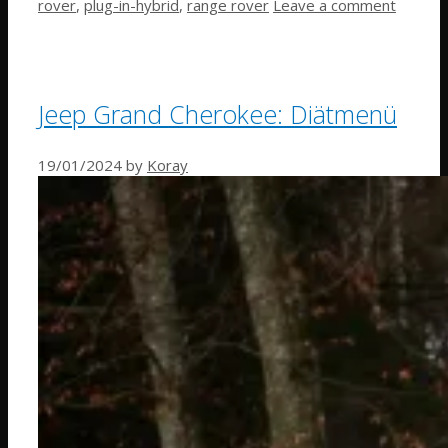
rover
,
plug-in-hybrid
,
range rover
Leave a comment
Jeep Grand Cherokee: Diätmenü
19/01/2024
by
Koray