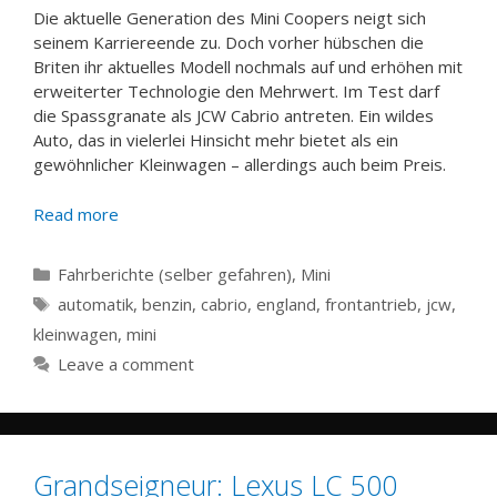
Die aktuelle Generation des Mini Coopers neigt sich
seinem Karriereende zu. Doch vorher hübschen die
Briten ihr aktuelles Modell nochmals auf und erhöhen mit
erweiterter Technologie den Mehrwert. Im Test darf
die Spassgranate als JCW Cabrio antreten. Ein wildes
Auto, das in vielerlei Hinsicht mehr bietet als ein
gewöhnlicher Kleinwagen – allerdings auch beim Preis.
Read more
Categories
Fahrberichte (selber gefahren)
,
Mini
Tags
automatik
,
benzin
,
cabrio
,
england
,
frontantrieb
,
jcw
,
kleinwagen
,
mini
Leave a comment
Grandseigneur: Lexus LC 500