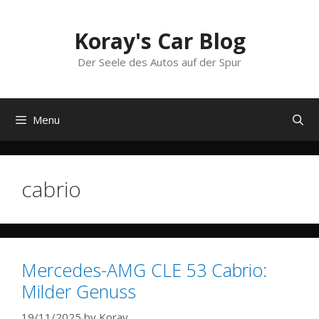
Skip
to
Koray's Car Blog
content
Der Seele des Autos auf der Spur
Menu
cabrio
Mercedes-AMG CLE 53 Cabrio:
Milder Genuss
19/11/2025
by
Koray