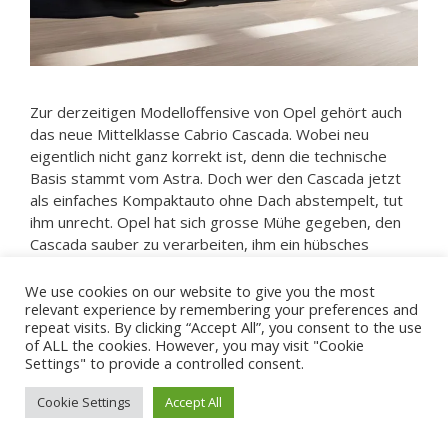
Zur derzeitigen Modelloffensive von Opel gehört auch
das neue Mittelklasse Cabrio Cascada. Wobei neu
eigentlich nicht ganz korrekt ist, denn die technische
Basis stammt vom Astra. Doch wer den Cascada jetzt
als einfaches Kompaktauto ohne Dach abstempelt, tut
ihm unrecht. Opel hat sich grosse Mühe gegeben, den
Cascada sauber zu verarbeiten, ihm ein hübsches
Blechkleid zu schneidern und einen Hauch Premium zu
verleihen. Seine Konkurrenten sind keine geringeren als
We use cookies on our website to give you the most
relevant experience by remembering your preferences and
Audi A5 Cabrio und BMW 3er Cabrio, Opel verspricht
repeat visits. By clicking “Accept All”, you consent to the use
jedoch einen Preisvorteil von bis zu 30%. Klingt das
of ALL the cookies. However, you may visit "Cookie
nicht fast zu schön, um wahr zu sein?
Settings" to provide a controlled consent.
Read more
Cookie Settings
Accept All