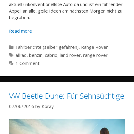
aktuell unkonventionellste Auto da und ist ein fahrender
Appell an alle, geile Ideen am nächsten Morgen nicht zu
begraben.
Read more
Categories
Fahrberichte (selber gefahren)
,
Range Rover
Tags
allrad
,
benzin
,
cabrio
,
land rover
,
range rover
1 Comment
VW Beetle Dune: Für Sehnsüchtige
07/06/2016
by
Koray