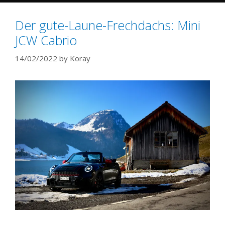
Der gute-Laune-Frechdachs: Mini
JCW Cabrio
14/02/2022
by
Koray