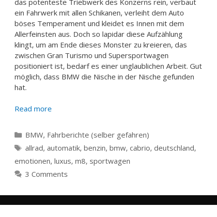
das potenteste Triebwerk des Konzerns rein, verbaut
ein Fahrwerk mit allen Schikanen, verleiht dem Auto
böses Temperament und kleidet es Innen mit dem
Allerfeinsten aus. Doch so lapidar diese Aufzählung
klingt, um am Ende dieses Monster zu kreieren, das
zwischen Gran Turismo und Supersportwagen
positioniert ist, bedarf es einer unglaublichen Arbeit. Gut
möglich, dass BMW die Nische in der Nische gefunden
hat.
Read more
Categories
BMW
,
Fahrberichte (selber gefahren)
Tags
allrad
,
automatik
,
benzin
,
bmw
,
cabrio
,
deutschland
,
emotionen
,
luxus
,
m8
,
sportwagen
3 Comments