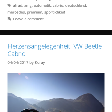
Tags
allrad
,
amg
,
automatik
,
cabrio
,
deutschland
,
mercedes
,
premium
,
sportlichkeit
Leave a comment
Herzensangelegenheit: VW Beetle
Cabrio
04/04/2017
by
Koray