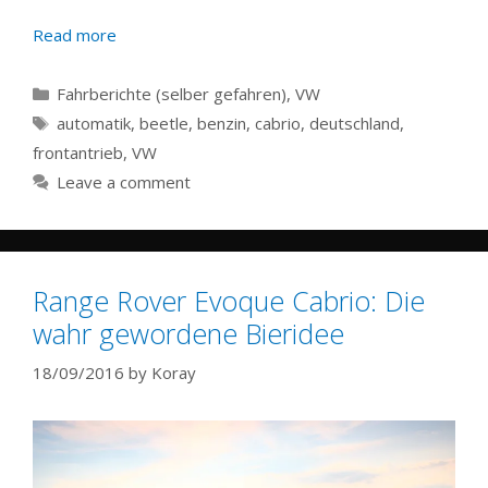
Read more
Categories
Fahrberichte (selber gefahren)
,
VW
Tags
automatik
,
beetle
,
benzin
,
cabrio
,
deutschland
,
frontantrieb
,
VW
Leave a comment
Range Rover Evoque Cabrio: Die
wahr gewordene Bieridee
18/09/2016
by
Koray