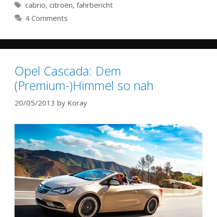
Tags
cabrio
,
citroën
,
fahrbericht
4 Comments
Opel Cascada: Dem
(Premium-)Himmel so nah
20/05/2013
by
Koray