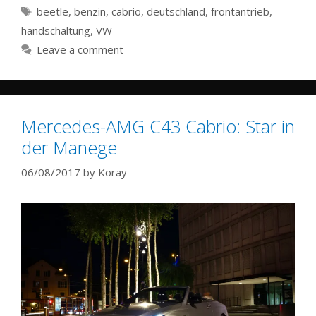
Tags
beetle
,
benzin
,
cabrio
,
deutschland
,
frontantrieb
,
handschaltung
,
VW
Leave a comment
Mercedes-AMG C43 Cabrio: Star in
der Manege
06/08/2017
by
Koray