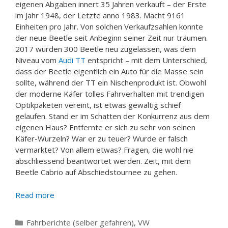
eigenen Abgaben innert 35 Jahren verkauft – der Erste
im Jahr 1948, der Letzte anno 1983. Macht 9161
Einheiten pro Jahr. Von solchen Verkaufzsahlen konnte
der neue Beetle seit Anbeginn seiner Zeit nur träumen.
2017 wurden 300 Beetle neu zugelassen, was dem
Niveau vom
Audi TT
entspricht – mit dem Unterschied,
dass der Beetle eigentlich ein Auto für die Masse sein
sollte, während der TT ein Nischenprodukt ist. Obwohl
der moderne Käfer tolles Fahrverhalten mit trendigen
Optikpaketen vereint, ist etwas gewaltig schief
gelaufen. Stand er im Schatten der Konkurrenz aus dem
eigenen Haus? Entfernte er sich zu sehr von seinen
Käfer-Wurzeln? War er zu teuer? Wurde er falsch
vermarktet? Von allem etwas? Fragen, die wohl nie
abschliessend beantwortet werden. Zeit, mit dem
Beetle Cabrio auf Abschiedstournee zu gehen.
Read more
Categories
Fahrberichte (selber gefahren)
,
VW