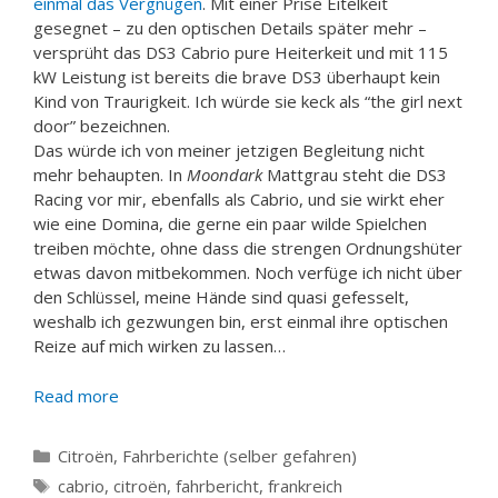
einmal das Vergnügen
. Mit einer Prise Eitelkeit
gesegnet – zu den optischen Details später mehr –
versprüht das DS3 Cabrio pure Heiterkeit und mit 115
kW Leistung ist bereits die brave DS3 überhaupt kein
Kind von Traurigkeit. Ich würde sie keck als “the girl next
door” bezeichnen.
Das würde ich von meiner jetzigen Begleitung nicht
mehr behaupten. In
Moondark
Mattgrau steht die DS3
Racing vor mir, ebenfalls als Cabrio, und sie wirkt eher
wie eine Domina, die gerne ein paar wilde Spielchen
treiben möchte, ohne dass die strengen Ordnungshüter
etwas davon mitbekommen. Noch verfüge ich nicht über
den Schlüssel, meine Hände sind quasi gefesselt,
weshalb ich gezwungen bin, erst einmal ihre optischen
Reize auf mich wirken zu lassen…
Read more
Categories
Citroën
,
Fahrberichte (selber gefahren)
Tags
cabrio
,
citroën
,
fahrbericht
,
frankreich